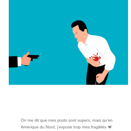
On me dit que mes posts sont supers, mais qu’en
Amérique du Nord, j’expose trop mes fragilités
🐒
.