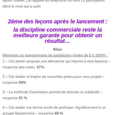
Après l’atelier, j’ai rappelé au téléphone ou revu 23 participants
dans le mois qui a suivi.
2ème des leçons après le lancement :
la discipline commerciale reste la
meilleure garante pour obtenir un
résultat…
Bilan
Réponses au questionnaire de satisfaction (notes de 0 à 100%) :
1 – Cet atelier propose une démarche qui répond à mes besoins
–
moyenne des notes
67%
2 – Cet atelier m’inspire de nouvelles pistes pour mes projets
–
moyenne
69%
3 – La méthode d’animation permet de stimuler la créativité –
moyenne
91
%
4 – Cet atelier me donne envie de participer régulièrement à un
groupe Mastermind – moyenne
68
%