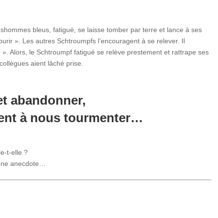
hommes bleus, fatigué, se laisse tomber par terre et lance à ses
urir ». Les autres Schtroumpfs l’encouragent à se relever. Il
 ». Alors, le Schtroumpf fatigué se relève prestement et rattrape ses
ollègues aient lâché prise.
et abandonner,
sent à nous tourmenter…
-t-elle ?
 une anecdote…