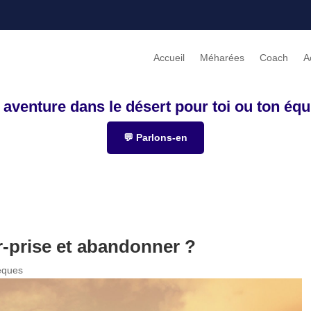
Accueil
Méharées
Coach
A
 aventure dans le désert pour toi ou ton équ
💬 Parlons-en
er-prise et abandonner ?
èques