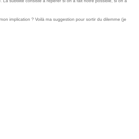
e
. La subtilité consiste à repérer si on a fait notre possible, si on a
e mon implication ? Voilà ma suggestion pour sortir du dilemme (je