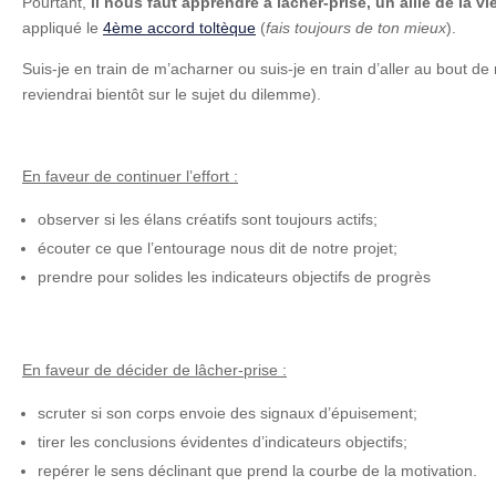
Pourtant,
il nous faut apprendre à lâcher-prise, un allié de la vi
appliqué le
4ème accord toltèque
(
fais toujours de ton mieux
).
Suis-je en train de m’acharner ou suis-je en train d’aller au bout d
reviendrai bientôt sur le sujet du dilemme).
En faveur de continuer l’effort :
observer si les élans créatifs sont toujours actifs;
écouter ce que l’entourage nous dit de notre projet;
prendre pour solides les indicateurs objectifs de progrès
En faveur de décider de lâcher-prise :
scruter si son corps envoie des signaux d’épuisement;
tirer les conclusions évidentes d’indicateurs objectifs;
repérer le sens déclinant que prend la courbe de la motivation.