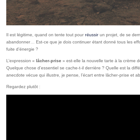
Il est légitime, quand on tente tout pour
réussir
un projet, de se dem
abandonner… Est-ce que je dois continuer étant donné tous les effort
fuite d’énergie ?
L’expression «
lâcher-prise
» est-elle la nouvelle tarte à la crèm
Quelque chose d’essentiel se cache-t-il derrière ? Quelle est la dif
anecdote vécue qui illustre, je pense, l’écart entre lâcher-prise et a
Regardez plutôt :