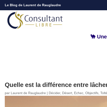
Le Blog de Laurent de Rauglaudre
🐪 Une
Quelle est la différence entre lâch
par
Laurent de Rauglaudre
|
Décider
,
Désert
,
Echec
,
Objectifs
,
Tolt