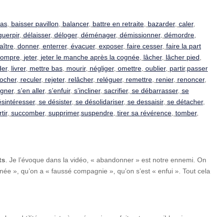
ras
,
baisser pavillon
,
balancer
,
battre en retraite
,
bazarder
,
caler
,
uerpir
,
délaisser
,
déloger
,
déménager
,
démissionner
,
démordre
,
aître
,
donner
,
enterrer
,
évacuer
,
exposer
,
faire cesser
,
faire la part
rrompre
,
jeter
,
jeter le manche après la cognée
,
lâcher
,
lâcher pied
,
der
,
livrer
,
mettre bas
,
mourir
,
négliger
,
omettre
,
oublier
,
partir
,
passer
rocher
,
reculer
,
rejeter
,
relâcher
,
reléguer
,
remettre
,
renier
,
renoncer
,
igner
,
s’en aller
,
s’enfuir
,
s’incliner
,
sacrifier
,
se débarrasser
,
se
ésintéresser
,
se désister
,
se désolidariser
,
se dessaisir
,
se détacher
,
tir
,
succomber
,
supprimer
,
suspendre
,
tirer sa révérence
,
tomber
,
ts
. Je l’évoque dans la vidéo, « abandonner » est notre ennemi. On
ée », qu’on a « faussé compagnie », qu’on s’est « enfui ». Tout cela