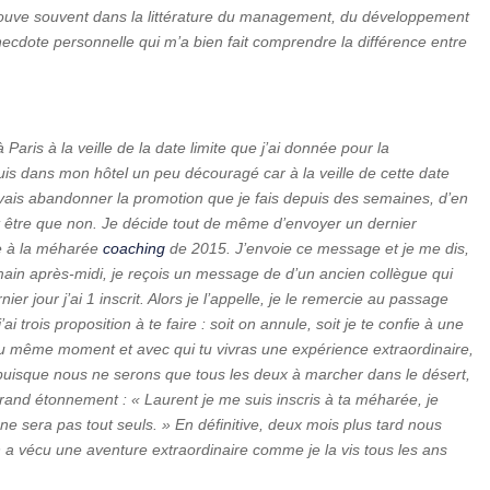
trouve souvent dans la littérature du management, du développement
necdote personnelle qui m’a bien fait comprendre la différence entre
ris à la veille de la date limite que j’ai donnée pour la
suis dans mon hôtel un peu découragé car à la veille de cette date
e vais abandonner la promotion que je fais depuis des semaines, d’en
ut être que non. Je décide tout de même d’envoyer un dernier
re à la méharée
coaching
de 2015. J’envoie ce message et je me dis,
emain après-midi, je reçois un message de d’un ancien collègue qui
er jour j’ai 1 inscrit. Alors je l’appelle, je le remercie au passage
j’ai trois proposition à te faire : soit on annule, soit je te confie à une
u même moment et avec qui tu vivras une expérience extraordinaire,
 puisque nous ne serons que tous les deux à marcher dans le désert,
rand étonnement : « Laurent je me suis inscris à ta méharée, je
on ne sera pas tout seuls. » En définitive, deux mois plus tard nous
n a vécu une aventure extraordinaire comme je la vis tous les ans