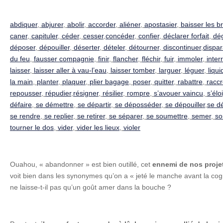
abdiquer
,
abjurer
,
abolir
,
accorder
,
aliéner
,
apostasier
,
baisser les b
caner
,
capituler
,
céder
,
cesser
,
concéder
,
confier
,
déclarer forfait
,
dég
déposer
,
dépouiller
,
déserter
,
dételer
,
détourner
,
discontinuer
,
dispar
du feu
,
fausser compagnie
,
finir
,
flancher
,
fléchir
,
fuir
,
immoler
,
inte
laisser
,
laisser aller à vau-l’eau
,
laisser tomber
,
larguer
,
léguer
,
liqui
la main
,
planter
,
plaquer
,
plier bagage
,
poser
,
quitter
,
rabattre
,
racc
repousser
,
répudier
,
résigner
,
résilier
,
rompre
,
s’avouer vaincu
,
s’élo
défaire
,
se démettre
,
se départir
,
se déposséder
,
se dépouiller
,
se d
se rendre
,
se replier
,
se retirer
,
se séparer
,
se soumettre
,
semer
,
sor
tourner le dos
,
vider
,
vider les lieux
,
violer
Ouahou, « abandonner » est bien outillé, cet
ennemi de nos proje
voit bien dans les synonymes qu’on a « jeté le manche avant la cogn
ne laisse-t-il pas qu’un goût amer dans la bouche ?