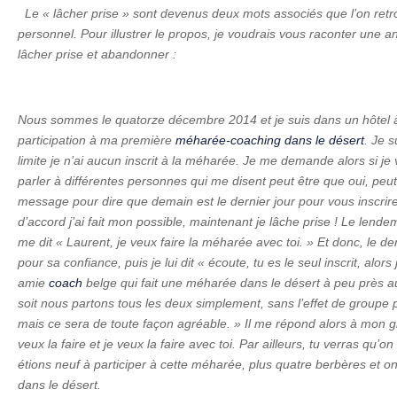
Le « lâcher prise » sont devenus deux mots associés que l’on re
personnel. Pour illustrer le propos, je voudrais vous raconter une a
lâcher prise et abandonner :
Nous sommes le quatorze décembre 2014 et je suis dans un hôtel à Pa
participation à ma première
méharée-coaching dans le désert
. Je 
limite je n’ai aucun inscrit à la méharée. Je me demande alors si j
parler à différentes personnes qui me disent peut être que oui, pe
message pour dire que demain est le dernier jour pour vous inscri
d’accord j’ai fait mon possible, maintenant je lâche prise ! Le lend
me dit « Laurent, je veux faire la méharée avec toi. » Et donc, le derni
pour sa confiance, puis je lui dit « écoute, tu es le seul inscrit, alors 
amie
coach
belge qui fait une méharée dans le désert à peu près a
soit nous partons tous les deux simplement, sans l’effet de groupe
mais ce sera de toute façon agréable. » Il me répond alors à mon g
veux la faire et je veux la faire avec toi. Par ailleurs, tu verras qu’
étions neuf à participer à cette méharée, plus quatre berbères et o
dans le désert.